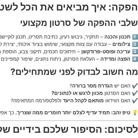
הפקה: איך מביאים את הכל לשט
שלבי ההפקה של סרטון מקצועי
1️⃣
תכנון והכנה
– תחקיר, גיבוש רעיון, כתיבת תסריט, תכנון לוקיישני
2️⃣
צילומים
– עבודה עם צוות מקצועי, שימוש בציוד איכותי, יצירת קומ
3️⃣
עריכה ופוסט-פרודקשן
– חיתוכים חכמים, תיקוני צבע, הוספת מ
4️⃣
הפצה ומדידה
– העלאת הסרטון, ניתוח נתונים, שיפור קמפיינים 
מה חשוב לבדוק לפני שמתחילים?
✔ האם יש
הגדרת מסר ברורה
?
✔ האם הסרטון
מכוון לרגש או לנתונים?
✔ האם הווידאו
מותאם לקהל היעד
ולפלטפורמה המתאימה?
💡
טיפ זהב:
תמיד עדיף לצלם יותר חומרים ממה שצריך.
כך אפשר
לסיכום: הסיפור שלכם בידיים ש