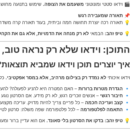
🎬 וידאו סטטי ומונוטוני
משעמם את הצופה.
שימוש בתנועה מחושבת 
📌
תאורה שמעבירה רגש
💡 תאורה רכה יוצרת תחושה חמה וביתית, בעוד תאורה קרה משדרת 
💡
טיפ זהב:
הבמאי
לא רק מנחה את הדמויות, אלא גם את הקהל
התוכן: וידאו שלא רק נראה טוב, 
איך יוצרים תוכן וידאו שמביא תוצאות?
וידאו איכותי
לא נמדד רק בצילום מרהיב, אלא במסר אפקטיבי.
כל 
🔹
הגדרת מטרות ברורות
– האם המטרה היא להניע לפעולה? להעלו
🔹
חיבור רגשי
– אנשים זוכרים רגש, לא רק מידע. אם הסרטון נוגע ב
🔹
קצב ועריכה חכמה
– כל פריים צריך להיות מדויק. עריכה מקצועי
🔹
התאמה לפלטפורמה
– לכל פלטפורמה שפה משלה: סרטון לטיקטוק
💡
טיפ זהב:
בדקו את הסרטון בלי סאונד.
אם הוא עדיין ברור ומעור