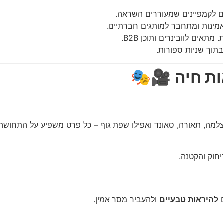
מבוסס על סיפור עם דמויות, ד
מציג אנשים אמיתיים, ראיונות ועד
מדגיש מידע מקצועי, סטטיס
קצר, חד ועם מסר ב
🎥🎭
הבימו
אורה, סאונד ואפילו שפת גוף – כל פרט משפיע על התחושה שמעבי
📷 זווית נמו
ולהעביר מסר אמין.
להיראות טבעיים
