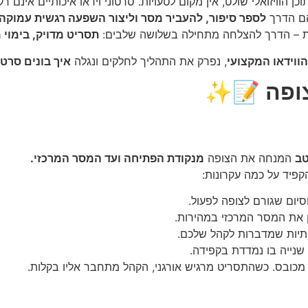
כן הוויזואלי שולט, אין מקום לטעויות. סרטוני וידאו איכותיים אינם רק 
ם הדרך
לספר סיפור, להעביר מסר וליצור השפעה רגשית עמוקה.
דות – הדרך להצלחה מתחילה בשלושה שלבים:
תסריט מדויק, בימוי
ווידאו המקצועי
, נפרק את התהליך לחלקים ונגלה
איך בונים סרט
ופה
📝✨
טב
המנחה את הצופה
מנקודת הפתיחה ועד המסר המרכזי.
קפיד על כמה עקרונות:
יום שגורם לצופה לפעול.
ן את המסר המרכזי במהירות.
תיות שמדברות לקהל שלכם.
 שנייה בו נמדדת בקפידה.
 מכובס. כשהתסריט מרגיש אורגני, הקהל מתחבר אליו בקלות.