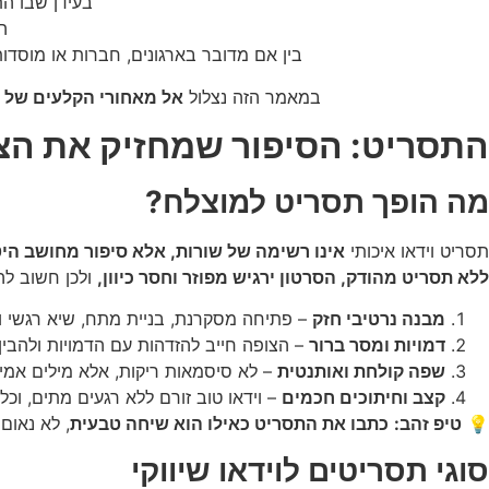
בעידן שבו התו
ה
בין אם מדובר בארגונים, חברות או מוס
במאמר הזה נצלול
אל מאחורי הקלעים של ה
התסריט: הסיפור שמחזיק את הצ
מה הופך תסריט למוצלח?
תסריט וידאו איכותי
אינו רשימה של שורות, אלא סיפור מחושב הי
ללא תסריט מהודק, הסרטון ירגיש מפוזר וחסר כיוון,
ולכן חשוב לה
מבנה נרטיבי חזק
– פתיחה מסקרנת, בניית מתח, שיא רגשי וס
דמויות ומסר ברור
– הצופה חייב להזדהות עם הדמויות ולהבי
שפה קולחת ואותנטית
– לא סיסמאות ריקות, אלא מילים אמי
קצב וחיתוכים חכמים
– וידאו טוב זורם ללא רגעים מתים, וכל
💡
טיפ זהב:
כתבו את התסריט כאילו הוא שיחה טבעית
, לא נאום
סוגי תסריטים לוידאו שיווקי