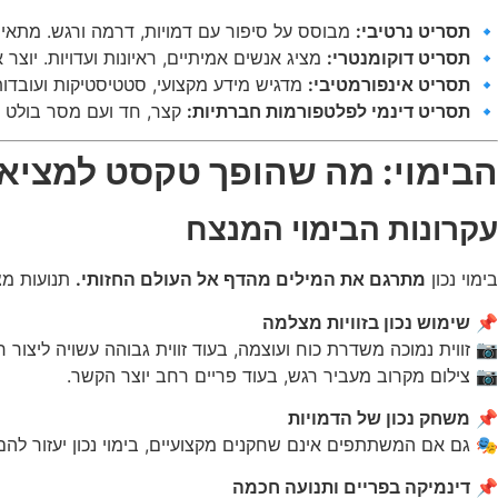
רמה ורגש. מתאים לקמפיינים שמעוררים השראה.
תסריט נרטיבי:
🔹
ויות. יוצר אמינות ומתחבר למותגים חברתיים.
תסריט דוקומנטרי:
🔹
טיקות ועובדות. מתאים לוובינרים ותוכן B2B.
תסריט אינפורמטיבי:
🔹
ולט בתוך שניות ספורות.
תסריט דינמי לפלטפורמות חברתיות:
🔹
י: מה שהופך טקסט למציאות חיה
עקרונות הבימוי המנצח
ר הסרטון.
מתרגם את המילים מהדף אל העולם החזותי.
בימוי נכון
שימוש נכון בזוויות מצלמה
📌
כה משדרת כוח ועוצמה, בעוד זווית גבוהה עשויה ליצור ריחוק והקטנה.
📷 צילום מקרוב מעביר רגש, בעוד פריים רחב יוצר הקשר.
משחק נכון של הדמויות
📌
 גם אם המשתתפים אינם שחקנים מקצועיים, בימוי נכון יעזור להם
דינמיקה בפריים ותנועה חכמה
📌